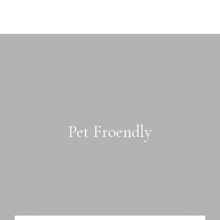
Inicio
Los Nogales
Habitaciones
- Habitación Doble Estandar
Servicios Hotel
- Habitación Doble con salón y acceso al spa
- Restaurante
- Doble de Luxe con Salón
- SPA
- Suite Junior
- Eventos
Escápate
Contacto
Reservar
VR360º
Pet Froendly