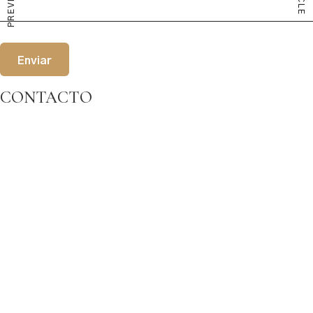
CONTACTO
Dirección:
Carretera Pantano La Bolera, km 6 desvío 500 m
23485 Pozo Alcón- Jaén – España
Teléfonos:
+34 953 718249
+34 953 105125
E-mail:
reservas@hotelrurallosnogales.com