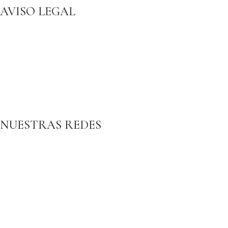
AVISO LEGAL
Aviso legal
Política de Privacidad
Política de Cookies
Política de Accesibilidad
Condiciones de Contratación
Politica de Cancelación
NUESTRAS REDES
Facebook
Google
Intagram
Youtube
Compromiso con la Calidad y Sostenibilidad