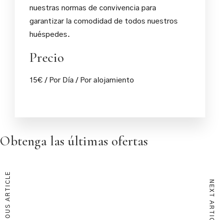
nuestras normas de convivencia para
garantizar la comodidad de todos nuestros
huéspedes.
Precio
15
€
/ Por Día / Por alojamiento
Obtenga las últimas ofertas
Aprovecha una selección única precios excepcionales. Déjanos
PREVIOUS ARTICLE
tu correo electrónico para mantenerte informado.
NEXT ARTICLE