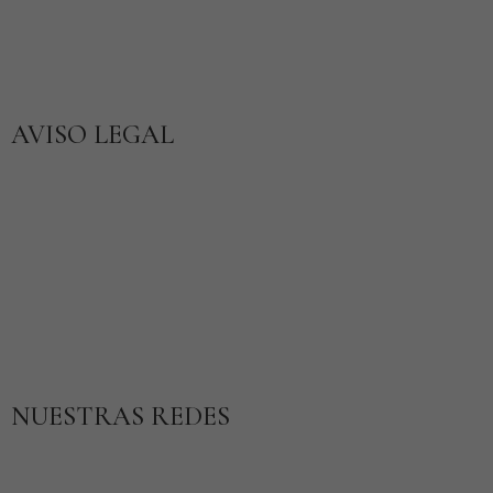
E-mail:
reservas@hotelrurallosnogales.com
AVISO LEGAL
Aviso legal
Política de Privacidad
Política de Cookies
Política de Accesibilidad
Condiciones de Contratación
Politica de Cancelación
NUESTRAS REDES
Facebook