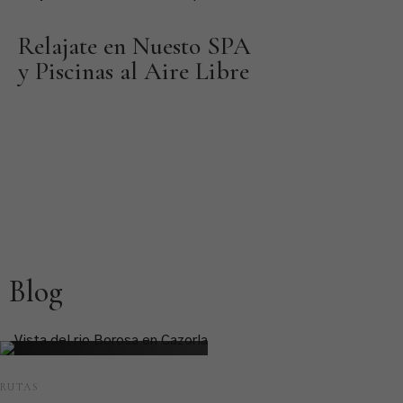
Relajate en Nuesto SPA
y Piscinas al Aire Libre
En el Hotel Rural Los Nogales, te ofrecemos mucho más
que un lugar para quedarte; te brindamos una experiencia
completa de bienestar y relajación, donde cada detalle
está cuidadosamente diseñado para garantizar tu
comodidad y satisfacción.
Blog
RUTAS