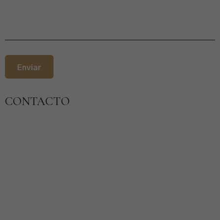
CONTACTO
Dirección:
Carretera Pantano La Bolera, km 6 desvío 500 m
23485 Pozo Alcón- Jaén – España
Teléfonos:
+34 953 718249
+34 953 105125