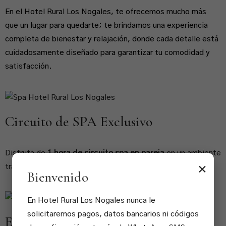
En el Hotel Rural Los Nogales, te ofrecemos mucho más
que un lugar para quedarte; te brindamos una experiencia
completa de bienestar y relajación, donde cada detalle está
cuidadosamente diseñado para garantizar tu comodidad y
satisfacción.
Circuito de SPA Exclusivo
Disfruta de
1 hora de circuito spa en pareja
en un ambiente
tranquilo y privado, ideal para relajarse y desconectar.
×
Bienvenido
En Hotel Rural Los Nogales nunca le
solicitaremos pagos, datos bancarios ni códigos
Escapada Romántica