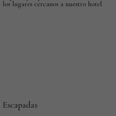
los lugares cercanos a nuestro hotel
En el Hotel Rural Los Nogales, te invitamos a sumergirte en
una variedad de experiencias únicas, todas ellas en armonía
con la exuberante naturaleza que nos rodea. Desde
aventuras al aire libre hasta momentos de relajación y
contemplación, aquí encontrarás algo para cada tipo de
viajero
Escapadas