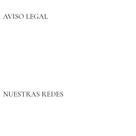
AVISO LEGAL
Aviso legal
Política de Privacidad
Política de Cookies
Política de Accesibilidad
Condiciones de Contratación
Politica de Cancelación
NUESTRAS REDES
Facebook
Google
Intagram