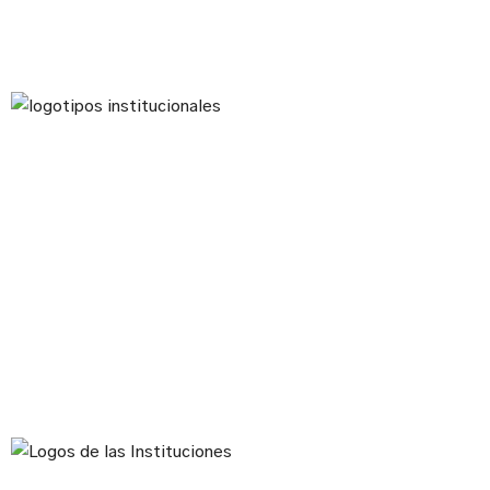
la Unión Europea – NextGenerationEU.
Proyecto acogido al programa de incentivos para la para la
implantación de instalaciones de energías renovables
térmicas en diferentes sectores de la economía, en el
marco del Plan de Recuperación, Transformación y
Resilencia, financiado por la Unión Europea-
NextGenerationEU
#PlanDeRecuperación