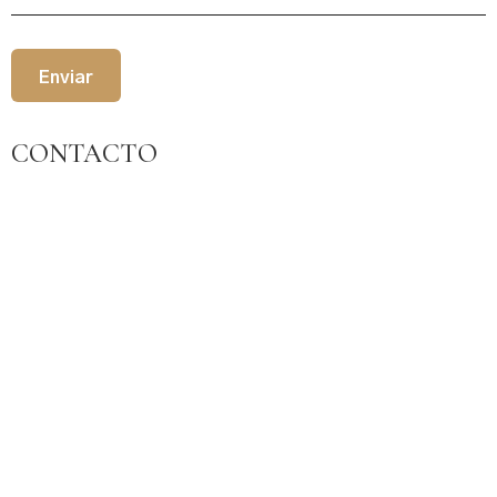
CONTACTO
Dirección:
Carretera Pantano La Bolera, km 6 desvío 500 m
23485 Pozo Alcón- Jaén – España
Teléfonos:
+34 953 718249
+34 953 105125
E-mail:
reservas@hotelrurallosnogales.com